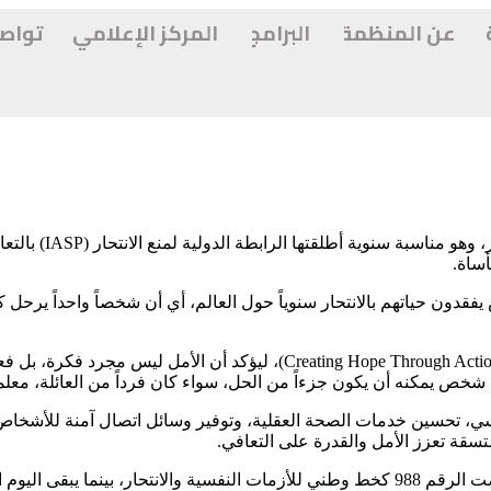
عن المنظمة
البرامج
المركز الإعلامي
تواص
يوافق العاشر من أي
ساة.
ويحمل اليوم العالمي لهذا العام شعار “تغيير الخطاب حول الانتحار” (gh Action
ص يمكنه أن يكون جزءاً من الحل، سواء كان فرداً من العائلة، معلما
فسي، تحسين خدمات الصحة العقلية، وتوفير وسائل اتصال آمنة للأشخاص ال
سقة تعزز الأمل والقدرة على التعافي.
كما تنظم بعض الدول فعاليات محلية مثل الولايات المتحدة التي خصصت الرقم 988 كخط وطني للأ