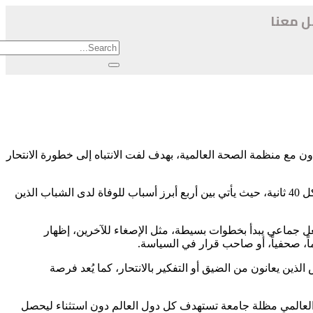
ل معنا
لول/سبتمبر من كل عام اليوم العالمي لمنع الانتحار، وهو مناسبة سنوية أطلقتها الرابطة الدولية لمنع الانتحار (IASP) بالتعاون مع منظمة الصحة العالمية، بهدف لفت الانتباه إلى خطورة الانتحار
تشير تقديرات منظمة الصحة العالمية إلى أنّ أكثر من 700 ألف شخص يفقدون حياتهم بالانتحار سنوياً حول العالم، أي أن شخصاً واحداً يرحل كل 40 ثانية، حيث يأتي بين أربع أبرز أسباب للوفاة لدى الشباب الذين
Creating Hope Throu)، ليؤكد أن الأمل ليس مجرد فكرة، بل فعل جماعي يبدأ بخطوات بسيطة، مثل الإصغاء للآخرين، إظهار
ً، صحفياً، أو صاحب قرار في السياسة.
ذين يعانون من الضيق أو التفكير بالانتحار، كما يُعد فرصة
زمات النفسية والانتحار، بينما يبقى اليوم العالمي مظلة جامعة تستهدف كل دول العالم دون استثناء ليحصل