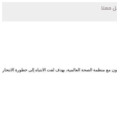
ل معنا
لول/سبتمبر من كل عام اليوم العالمي لمنع الانتحار، وهو مناسبة سنوية أطلقتها الرابطة الدولية لمنع الانتحار (IASP) بالتعاون مع منظمة الصحة العالمية، بهدف لفت الانتباه إلى خطورة الانتحار