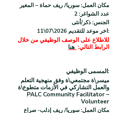
مكان العمل: سوريا/ ريف حماة – المغير
عدد الشواغر: 2
الجنس: ذكر/أنثى
11\07\2026 اخر موعد للتقديم:
للاطلاع على الوصف الوظيفي من خلال
الرابط التالي:
هنا
المسمى الوظيفي:
ميسر\ة مجتمعي\ة وفق منهجية التعلم
والعمل التشاركي في الأزمات متطوع\ة
PALC Community Facilitator –
Volunteer
مكان العمل: سوريا/ ريف إدلب- صراع